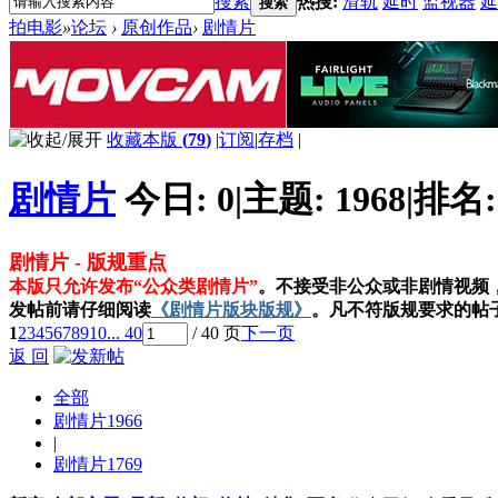
搜索
热搜:
滑轨
延时
监视器
延
搜索
拍电影
»
论坛
›
原创作品
›
剧情片
收藏本版
(
79
)
|
订阅
|
存档
|
剧情片
今日:
0
|
主题:
1968
|
排名
剧情片 - 版规重点
本版只允许发布“公众类剧情片”
。不接受非公众或非剧情视频，包
发帖前请仔细阅读
《剧情片版块版规》
。凡不符版规要求的帖
1
2
3
4
5
6
7
8
9
10
... 40
/ 40 页
下一页
返 回
全部
剧情片
1966
|
剧情片
1769