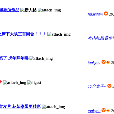
华导演作品
huayifilm
20
上床下大战三百回合！！！
有肉吃跟着你
怒了 虎年拜年喽
toukyou
2
片
汝窑盘子~
宣发片 花絮彩蛋更精彩
toukyou
2