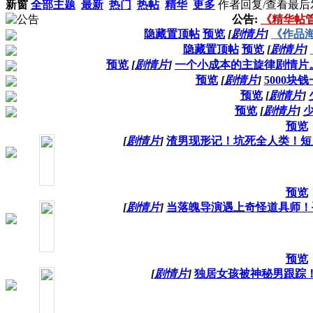
新窗
全部主题
最新
热门
热帖
精华
更多
作者
回复/查看
最后
公告:
《精华帖
隐藏置顶帖
预览
[
剧情片
]
《作品
隐藏置顶帖
预览
[
剧情片
]
预览
[
剧情片
]
一个小成本的主旋律剧情片
预览
[
剧情片
]
5000块
预览
[
剧情片
]
预览
[
剧情片
]
预览
[
剧情片
]
渣男现形记！坑死全人类！短
预览
[
剧情片
]
当落魄导演遇上奇怪道具师！
预览
[
剧情片
]
独居女孩被神秘男跟踪