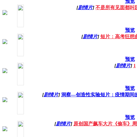
预览
[
剧情片
]
不是所有见面都叫
预览
[
剧情片
]
短片：高考狂想
预览
[
剧情片
]
1
预览
[
剧情片
]
洞察—创造性实验短片：疫情期间的电
预览
[
剧情片
]
原创国产飙车大片《偷车》周