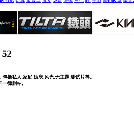
时摄影
灯具
录音笔
兔笼
吸盘
眼镜
三七
led
手电
车拍吸盘
调音
:
52
括私人,家庭,婚庆,风光,无主题,测试片等。
子一律删帖。