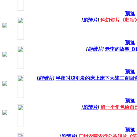
预览
[
剧情片
]
科幻短片《归宿
预览
[
剧情片
]
老李的故事_DI
预览
[
剧情片
]
半夜叫鸡引发的床上床下大战三百回
预览
[
剧情片
]
留一个角色给自
预览
[
剧情片
]
广州农商农行公益短片《笑