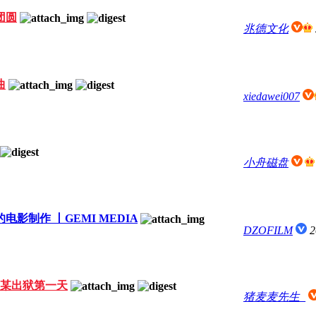
团圆
兆德文化
曲
xiedawei007
小舟磁盘
影制作 丨GEMI MEDIA
DZOFILM
2
某出狱第一天
猪麦麦先生_