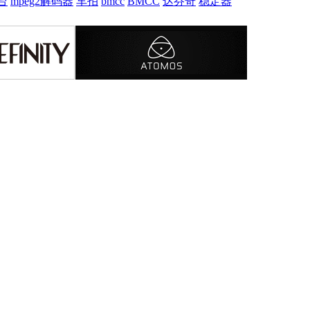
台
mpeg2解码器
车拍
bmcc
BMCC
达芬奇
稳定器