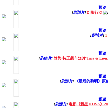
预览
[
剧情片
]
幻影行动
预览
[
剧情片
]
1
预览
[
剧情片
]
驾势-特工飙车短片 Tina & Lion10t
预览
[
剧情片
]
《最后的黎明》原
预览
[
剧情片
]
电影《新星 NOVA》20