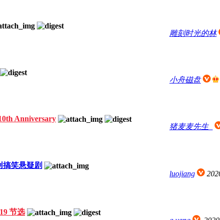
雕刻时光的林
小舟磁盘
h Anniversary
猪麦麦先生_
创搞笑悬疑剧
luojiang
202
19 节选