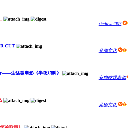
》
xiedawei007
R CUT
兆德文化
合——生猛微电影《半夜鸡叫》
有肉吃跟着你
己
兆德文化
笑的歌声》