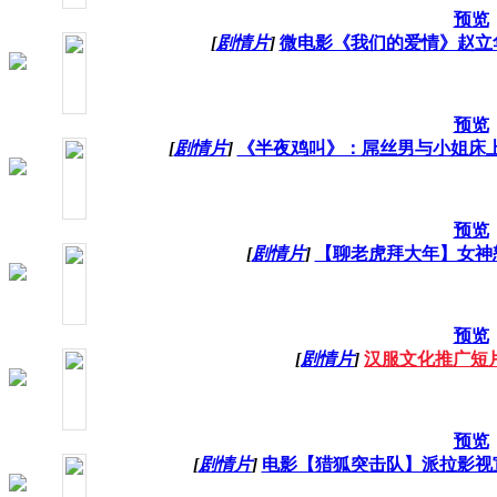
预览
[
剧情片
]
微电影《我们的爱情》赵立
预览
[
剧情片
]
《半夜鸡叫》：屌丝男与小姐床
预览
[
剧情片
]
【聊老虎拜大年】女神
预览
[
剧情片
]
汉服文化推广短
预览
[
剧情片
]
电影【猎狐突击队】派拉影视