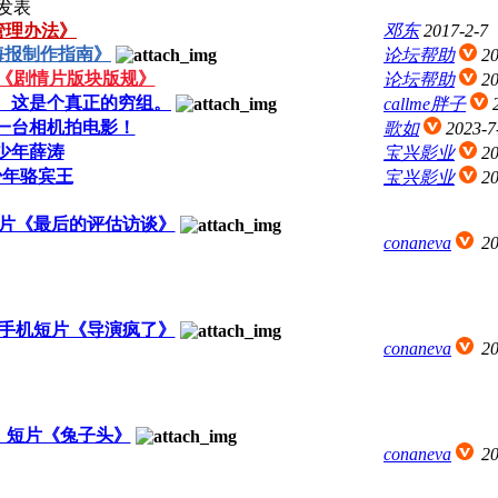
发表
管理办法》
邓东
2017-2-7
海报制作指南》
论坛帮助
20
《剧情片版块版规》
论坛帮助
20
。这是个真正的穷组。
callme胖子
钱一台相机拍电影！
歌如
2023-7
少年薛涛
宝兴影业
20
少年骆宾王
宝兴影业
20
片《最后的评估访谈》
conaneva
20
手机短片《导演疯了》
conaneva
20
！短片《兔子头》
conaneva
20