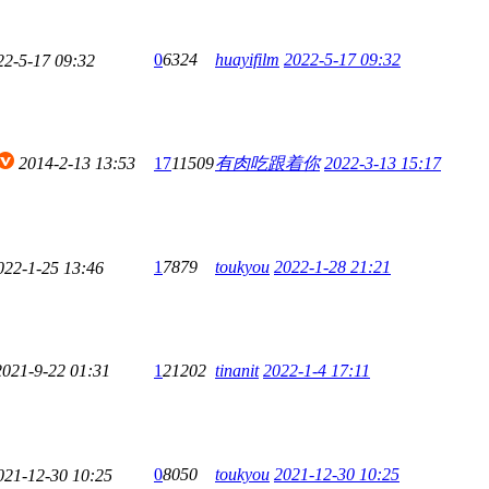
0
6324
huayifilm
2022-5-17 09:32
22-5-17 09:32
2014-2-13 13:53
17
11509
有肉吃跟着你
2022-3-13 15:17
1
7879
toukyou
2022-1-28 21:21
022-1-25 13:46
2021-9-22 01:31
1
21202
tinanit
2022-1-4 17:11
0
8050
toukyou
2021-12-30 10:25
021-12-30 10:25