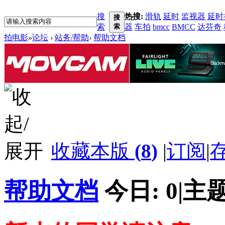
搜
热搜:
滑轨
延时
监视器
延时
搜
索
索
器
车拍
bmcc
BMCC
达芬奇
拍电影
»
论坛
›
站务/帮助
›
帮助文档
收藏本版
(
8
)
|
订阅
|
帮助文档
今日:
0
|
主题