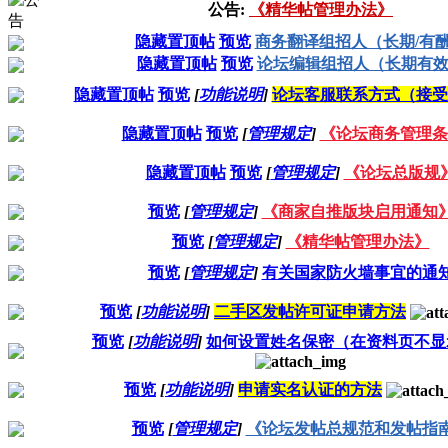
公告:
《精华帖管理办法》
隐藏置顶帖
预览
商务翻译组招人（长期/有
隐藏置顶帖
预览
论坛编辑组招人（长期有
隐藏置顶帖
预览
[
功能说明
]
论坛客服联系方式（接受
隐藏置顶帖
预览
[
管理规定
]
《论坛商务管理条
隐藏置顶帖
预览
[
管理规定
]
《论坛总版规
预览
[
管理规定
]
《商家自推版块启用通知
预览
[
管理规定
]
《精华帖管理办法》
预览
[
管理规定
]
有关国家防火墙事宜的通
预览
[
功能说明
]
二手区发帖许可证申请方法
预览
[
功能说明
]
如何设置姓名保密（在资料页不显
预览
[
功能说明
]
申请实名认证的方法
预览
[
管理规定
]
《论坛发帖总规范和发帖指